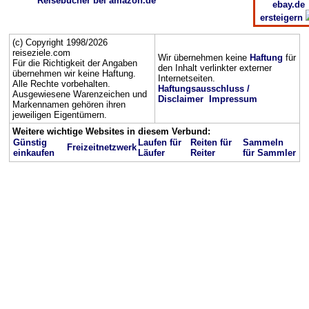
Reisebücher bei amazon.de
ebay.de
ersteigern
(c) Copyright 1998/2026
reiseziele.com
Wir übernehmen keine
Haftung
für
Für die Richtigkeit der Angaben
den Inhalt verlinkter externer
übernehmen wir keine Haftung.
Internetseiten.
Alle Rechte vorbehalten.
Haftungsausschluss /
Ausgewiesene Warenzeichen und
Disclaimer
Impressum
Markennamen gehören ihren
jeweiligen Eigentümern.
Weitere wichtige Websites in diesem Verbund:
Günstig
Laufen für
Reiten für
Sammeln
Freizeitnetzwerk
einkaufen
Läufer
Reiter
für Sammler