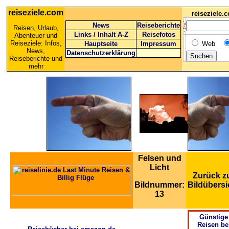
reiseziele.com
reiseziele
News
Reiseberichte
Reisen, Urlaub,
Links
/
Inhalt A-Z
Reisefotos
Abenteuer und
Reiseziele: Infos,
Hauptseite
Impressum
Web
News,
Datenschutzerklärung
Reiseberichte und
mehr
Felsen und
Licht
Zurück z
Bildnummer:
Bildübersi
13
Günstige
Reisen be