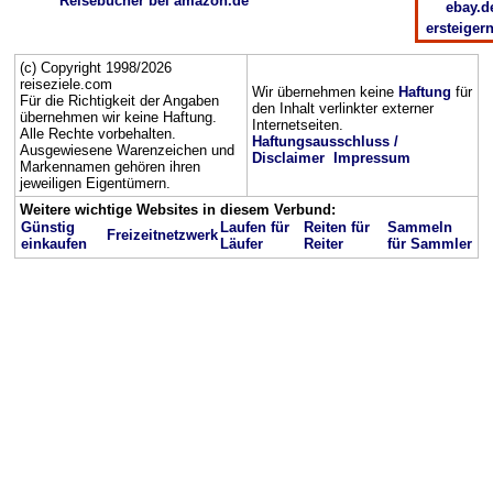
Reisebücher bei amazon.de
ebay.d
ersteiger
(c) Copyright 1998/2026
reiseziele.com
Wir übernehmen keine
Haftung
für
Für die Richtigkeit der Angaben
den Inhalt verlinkter externer
übernehmen wir keine Haftung.
Internetseiten.
Alle Rechte vorbehalten.
Haftungsausschluss /
Ausgewiesene Warenzeichen und
Disclaimer
Impressum
Markennamen gehören ihren
jeweiligen Eigentümern.
Weitere wichtige Websites in diesem Verbund:
Günstig
Laufen für
Reiten für
Sammeln
Freizeitnetzwerk
einkaufen
Läufer
Reiter
für Sammler