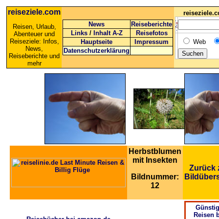
reiseziele.com
reiseziele
News
Reiseberichte
Reisen, Urlaub,
Links
/
Inhalt A-Z
Reisefotos
Abenteuer und
Reiseziele: Infos,
Hauptseite
Impressum
Web
News,
Datenschutzerklärung
Reiseberichte und
mehr
Herbstblumen
mit Insekten
Zurück 
Bildnummer:
Bildübers
12
Günsti
Reisen b