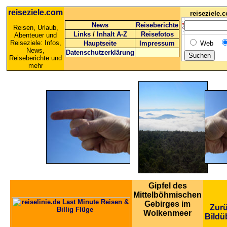
reiseziele.com
reiseziele
News
Reiseberichte
Reisen, Urlaub,
Links
/
Inhalt A-Z
Reisefotos
Abenteuer und
Reiseziele: Infos,
Hauptseite
Impressum
Web
News,
Datenschutzerklärung
Reiseberichte und
mehr
Gipfel des
Mittelböhmischen
Gebirges im
Zurü
Wolkenmeer
Bildü