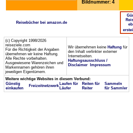
Bildnummer: 4
Gün
Rei
Reisebücher bei amazon.de
eb
erste
(c) Copyright 1998/2026
reiseziele.com
Wir übernehmen keine
Haftung
für
Für die Richtigkeit der Angaben
den Inhalt verlinkter externer
übernehmen wir keine Haftung.
Internetseiten.
Alle Rechte vorbehalten.
Haftungsausschluss /
Ausgewiesene Warenzeichen und
Disclaimer
Impressum
Markennamen gehören ihren
jeweiligen Eigentümern.
Weitere wichtige Websites in diesem Verbund:
Günstig
Laufen für
Reiten für
Sammeln
Freizeitnetzwerk
einkaufen
Läufer
Reiter
für Sammler