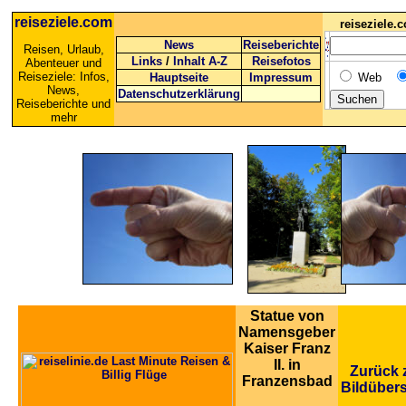
reiseziele.com
reiseziele
News
Reiseberichte
Reisen, Urlaub,
Links
/
Inhalt A-Z
Reisefotos
Abenteuer und
Reiseziele: Infos,
Hauptseite
Impressum
Web
News,
Datenschutzerklärung
Reiseberichte und
mehr
Statue von
Namensgeber
Kaiser Franz
II. in
Zurück 
Franzensbad
Bildübers