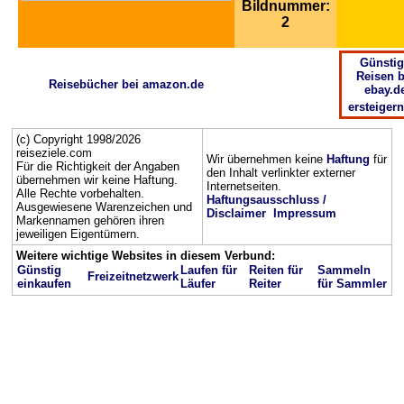
Bildnummer:
2
Günstig
Reisen b
Reisebücher bei amazon.de
ebay.d
ersteigern
(c) Copyright 1998/2026
reiseziele.com
Wir übernehmen keine
Haftung
für
Für die Richtigkeit der Angaben
den Inhalt verlinkter externer
übernehmen wir keine Haftung.
Internetseiten.
Alle Rechte vorbehalten.
Haftungsausschluss /
Ausgewiesene Warenzeichen und
Disclaimer
Impressum
Markennamen gehören ihren
jeweiligen Eigentümern.
Weitere wichtige Websites in diesem Verbund:
Günstig
Laufen für
Reiten für
Sammeln
Freizeitnetzwerk
einkaufen
Läufer
Reiter
für Sammler