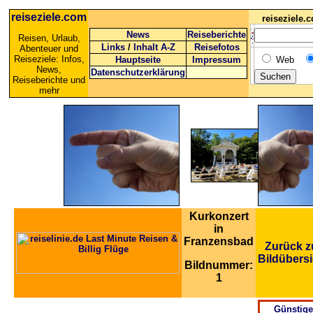
reiseziele.com
reiseziele
News
Reiseberichte
Reisen, Urlaub,
Links
/
Inhalt A-Z
Reisefotos
Abenteuer und
Reiseziele: Infos,
Hauptseite
Impressum
Web
News,
Datenschutzerklärung
Reiseberichte und
mehr
Kurkonzert
in
Franzensbad
Zurück z
Bildübersi
Bildnummer:
1
Günstige