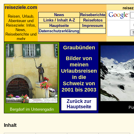
reiseziele.com
reise
News
Reiseberichte
Reisen, Urlaub,
Links
/
Inhalt A-Z
Reisefotos
Abenteuer und
Reiseziele: Infos,
Hauptseite
Impressum
News,
Datenschutzerklärung
Reiseberichte und
mehr
Graubünden
Bilder von
meinen
Urlaubsreisen
in die
Schweiz von
2001 bis 2003
Zurück zur
Hauptseite
Piz
Bergdorf im Unterengadin
Inhalt