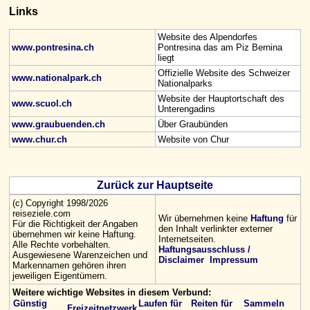
Links
Website des Alpendorfes
www.pontresina.ch
Pontresina das am Piz Bernina
liegt
Offizielle Website des Schweizer
www.nationalpark.ch
Nationalparks
Website der Hauptortschaft des
www.scuol.ch
Unterengadins
www.graubuenden.ch
Über Graubünden
www.chur.ch
Website von Chur
Zurück zur Hauptseite
(c) Copyright 1998/2026
reiseziele.com
Wir übernehmen keine
Haftung
für
Für die Richtigkeit der Angaben
den Inhalt verlinkter externer
übernehmen wir keine Haftung.
Internetseiten.
Alle Rechte vorbehalten.
Haftungsausschluss /
Ausgewiesene Warenzeichen und
Disclaimer
Impressum
Markennamen gehören ihren
jeweiligen Eigentümern.
Weitere wichtige Websites in diesem Verbund:
Günstig
Laufen für
Reiten für
Sammeln
Freizeitnetzwerk