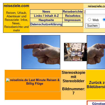
reiseziele.com
reiseziele
News
Reiseberichte
Reisen, Urlaub,
Links
/
Inhalt A-Z
Reisefotos
Abenteuer und
Reiseziele: Infos,
Hauptseite
Impressum
Web
News,
Datenschutzerklärung
Reiseberichte und
mehr
Stereoskopie
mit
Stereobilder
Zurück z
Bildübers
Bildnummer:
7
Günstig