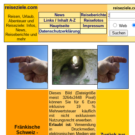
reiseziele.com
reiseziele
News
Reiseberichte
Reisen, Urlaub,
Links
/
Inhalt A-Z
Reisefotos
Abenteuer und
Reiseziele: Infos,
Hauptseite
Impressum
Web
News,
Datenschutzerklärung
Reiseberichte und
mehr
Dieses Bild (Dateigröße
meist 3264x2448 Pixel)
können Sie für 6 Euro
inklusive 19 %
Mehrwertsteuer käuflich
mit nicht exklusivem
Nutzungsrecht erwerben.
Erlaubt ist:
Verwendung
Fränkische
in Druckmedien,
Schweiz -
elektronischen Medien wie
Zurück zur