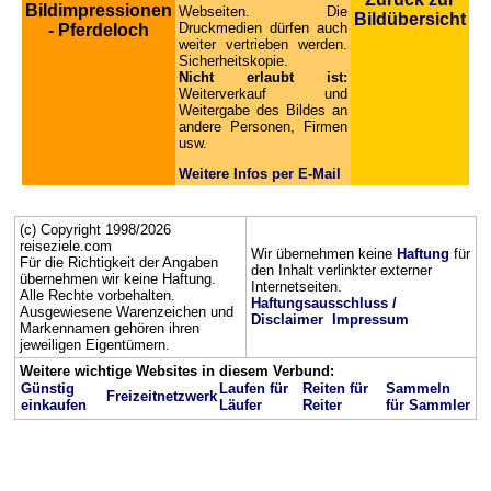
Bildimpressionen
Webseiten. Die
Bildübersicht
Druckmedien dürfen auch
- Pferdeloch
weiter vertrieben werden.
Sicherheitskopie.
Nicht erlaubt ist:
Weiterverkauf und
Weitergabe des Bildes an
andere Personen, Firmen
usw.
Weitere Infos per E-Mail
(c) Copyright 1998/2026
reiseziele.com
Wir übernehmen keine
Haftung
für
Für die Richtigkeit der Angaben
den Inhalt verlinkter externer
übernehmen wir keine Haftung.
Internetseiten.
Alle Rechte vorbehalten.
Haftungsausschluss /
Ausgewiesene Warenzeichen und
Disclaimer
Impressum
Markennamen gehören ihren
jeweiligen Eigentümern.
Weitere wichtige Websites in diesem Verbund:
Günstig
Laufen für
Reiten für
Sammeln
Freizeitnetzwerk
einkaufen
Läufer
Reiter
für Sammler