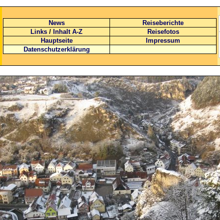
News
Reiseberichte
Links
/
Inhalt A-Z
Reisefotos
Hauptseite
Impressum
Datenschutzerklärung