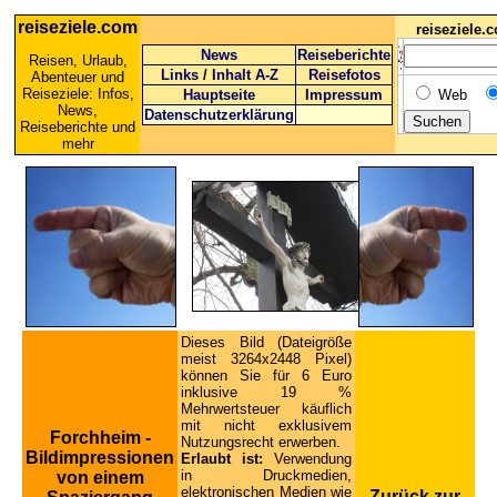
reiseziele.com
reiseziele
News
Reiseberichte
Reisen, Urlaub,
Links
/
Inhalt A-Z
Reisefotos
Abenteuer und
Reiseziele: Infos,
Hauptseite
Impressum
Web
News,
Datenschutzerklärung
Reiseberichte und
mehr
Dieses Bild (Dateigröße
meist 3264x2448 Pixel)
können Sie für 6 Euro
inklusive 19 %
Mehrwertsteuer käuflich
mit nicht exklusivem
Forchheim -
Nutzungsrecht erwerben.
Bildimpressionen
Erlaubt ist:
Verwendung
in Druckmedien,
von einem
elektronischen Medien wie
Zurück zur