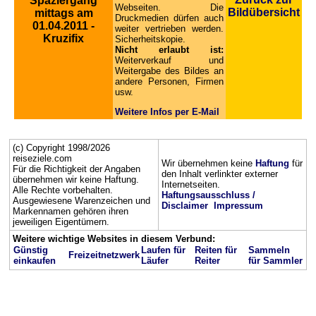
Spaziergang
Webseiten. Die
Bildübersicht
mittags am
Druckmedien dürfen auch
01.04.2011 -
weiter vertrieben werden.
Kruzifix
Sicherheitskopie.
Nicht erlaubt ist:
Weiterverkauf und
Weitergabe des Bildes an
andere Personen, Firmen
usw.
Weitere Infos per E-Mail
(c) Copyright 1998/2026
reiseziele.com
Wir übernehmen keine
Haftung
für
Für die Richtigkeit der Angaben
den Inhalt verlinkter externer
übernehmen wir keine Haftung.
Internetseiten.
Alle Rechte vorbehalten.
Haftungsausschluss /
Ausgewiesene Warenzeichen und
Disclaimer
Impressum
Markennamen gehören ihren
jeweiligen Eigentümern.
Weitere wichtige Websites in diesem Verbund:
Günstig
Laufen für
Reiten für
Sammeln
Freizeitnetzwerk
einkaufen
Läufer
Reiter
für Sammler