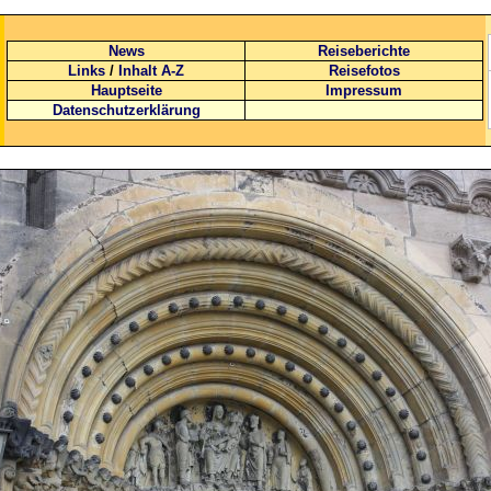
News
Reiseberichte
Links
/
Inhalt A-Z
Reisefotos
Hauptseite
Impressum
Datenschutzerklärung