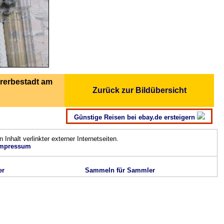
rerbestadt am
Zurück zur Bildübersicht
Günstige Reisen bei ebay.de ersteigern
n Inhalt verlinkter externer Internetseiten.
mpressum
er
Sammeln für Sammler