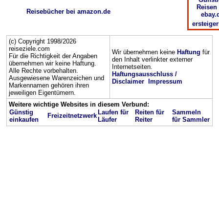
Reisen 
Reisebücher bei amazon.de
ebay.
ersteige
(c) Copyright 1998/2026
reiseziele.com
Wir übernehmen keine
Haftung
für
Für die Richtigkeit der Angaben
den Inhalt verlinkter externer
übernehmen wir keine Haftung.
Internetseiten.
Alle Rechte vorbehalten.
Haftungsausschluss /
Ausgewiesene Warenzeichen und
Disclaimer
Impressum
Markennamen gehören ihren
jeweiligen Eigentümern.
Weitere wichtige Websites in diesem Verbund:
Günstig
Laufen für
Reiten für
Sammeln
Freizeitnetzwerk
einkaufen
Läufer
Reiter
für Sammler