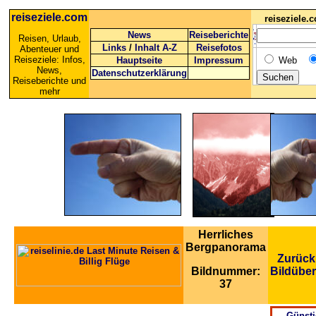
reiseziele.com
reiseziele
News
Reiseberichte
Reisen, Urlaub,
Links
/
Inhalt A-Z
Reisefotos
Abenteuer und
Reiseziele: Infos,
Hauptseite
Impressum
Web
News,
Datenschutzerklärung
Reiseberichte und
mehr
Herrliches
Bergpanorama
Zurück
Bildnummer:
Bildüber
37
Günsti